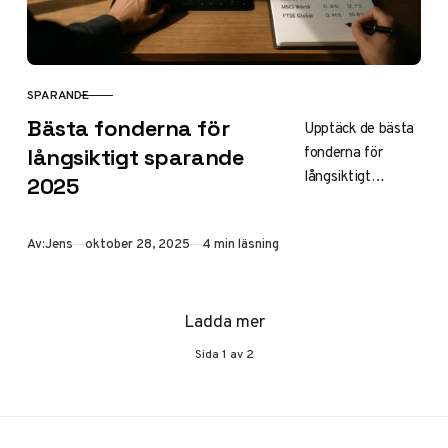
SPARANDE
KATEGORI
Bästa fonderna för
Upptäck de bästa
fonderna för
långsiktigt sparande
långsiktigt
2025
sparande som
Avanza Global och
Publicerad
Av:
Jens
oktober 28, 2025
4 min läsning
Länsförsäkringar
Global Index med
låga avgifter och
Ladda mer
45–53%
avkastning på fem
Sida
1
av
2
år. Lär dig
diversifiera,
utnyttja ränta-på-
ränta och komma