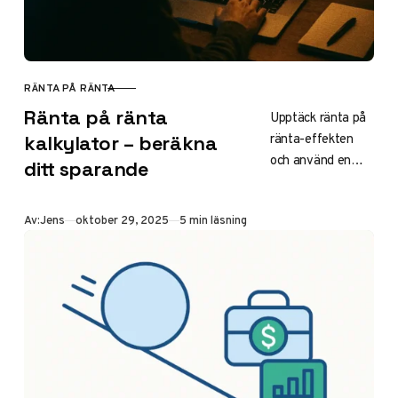
RÄNTA PÅ RÄNTA
KATEGORI
Ränta på ränta
Upptäck ränta på
ränta-effekten
kalkylator – beräkna
och använd en
ditt sparande
kalkylator för att
simulera ditt
Publicerad
Av:
Jens
oktober 29, 2025
5 min läsning
sparande 2025.
Se hur kapital
växer med upp till
3% ränta på
sparkonton som
Avanza. Lär dig
formeln, exempel
och tips för
maximal