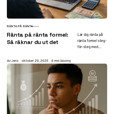
RÄNTA PÅ RÄNTA
KATEGORI
Ränta på ränta formel:
Lär dig ränta på
ränta formel steg-
Så räknar du ut det
för-steg med
exempel, Excel-
tips och
Publicerad
Av:
Jens
oktober 29, 2025
6 min läsning
beräkningar för
sparande och lån.
Upptäck hur
sammansatt ränta
maximerar ditt
kapital 2025 –
perfekt för
nybörjare.