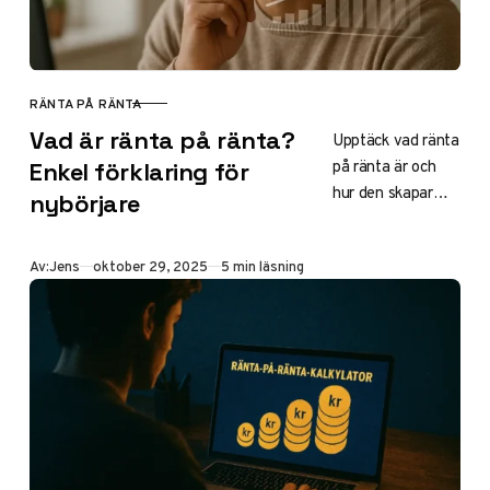
RÄNTA PÅ RÄNTA
KATEGORI
Vad är ränta på ränta?
Upptäck vad ränta
på ränta är och
Enkel förklaring för
hur den skapar
nybörjare
exponentiell
tillväxt på
Publicerad
Av:
Jens
oktober 29, 2025
5 min läsning
sparkonton. Lär
dig skillnaden mot
enkel ränta,
exempel för
nybörjare och
aktuella
räntesatser i
Sverige 2025 för
bättre sparande.