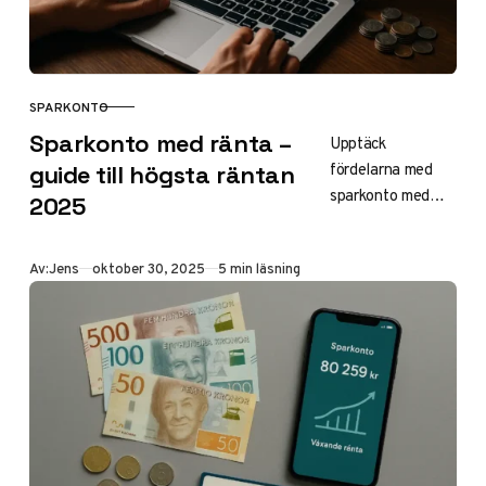
risk.
SPARKONTO
KATEGORI
Sparkonto med ränta –
Upptäck
fördelarna med
guide till högsta räntan
sparkonto med
2025
ränta: tryggt
sparande med upp
Publicerad
Av:
Jens
oktober 30, 2025
5 min läsning
till 4%
avkastning,
insättningsgaranti
och fria uttag.
Jämför banker
som Morrow Bank
och Swedbank för
bästa dealen
2025. Lär dig