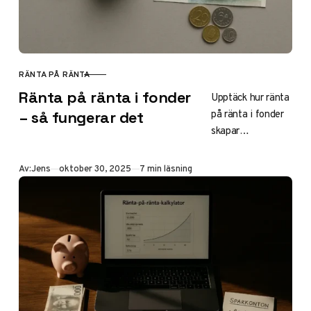
– perfekt för
buffert och
långsiktigt
sparande.
RÄNTA PÅ RÄNTA
KATEGORI
Ränta på ränta i fonder
Upptäck hur ränta
på ränta i fonder
– så fungerar det
skapar
exponentiell
tillväxt för ditt
Publicerad
Av:
Jens
oktober 30, 2025
7 min läsning
sparande. Lär dig
mekanismen,
beräkna
avkastning med
kalkylator och
hitta bästa
indexfonderna för
finansiell frihet på