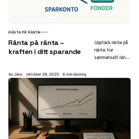
avkastning i ISK.
RÄNTA PÅ RÄNTA
KATEGORI
Ränta på ränta –
Upptäck ränta på
ränta: hur
kraften i ditt sparande
sammansatt ränta
skapar
exponentiell
Publicerad
Av:
Jens
oktober 28, 2025
6 min läsning
tillväxt för ditt
sparande. Jämför
sparkonto med
fonder, skattetips
och kalkylatorer
för 2025. Börja
tidigt för
finansiell frihet!