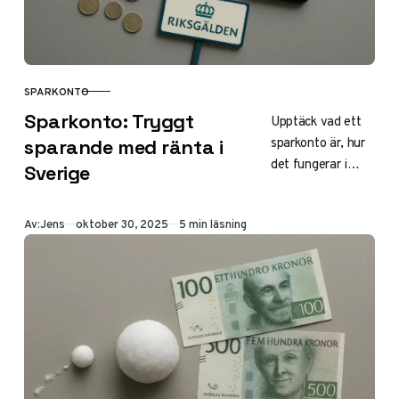
ränta-på-ränta
och minimera
skatt.
SPARKONTO
KATEGORI
Sparkonto: Tryggt
Upptäck vad ett
sparkonto är, hur
sparande med ränta i
det fungerar i
Sverige
Sverige med
insättningsgaranti
Publicerad
Av:
Jens
oktober 30, 2025
5 min läsning
upp till 1 050 000
kr och aktuella
räntor 2025.
Jämför banker
som Morrow Bank
och SBAB för
högsta avkastning
på flexibla konton