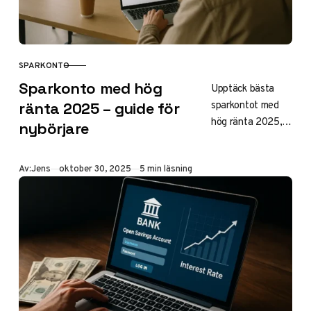
SPARKONTO
KATEGORI
Sparkonto med hög
Upptäck bästa
sparkontot med
ränta 2025 – guide för
hög ränta 2025,
nybörjare
upp till 5,50% på
bundna konton
Publicerad
Av:
Jens
oktober 30, 2025
5 min läsning
och 2,40% med
fria uttag. Tryggt
sparande med
insättningsgaranti
för nybörjare –
jämför SBAB,
Morrow och mer
för maximal
avkastning utan