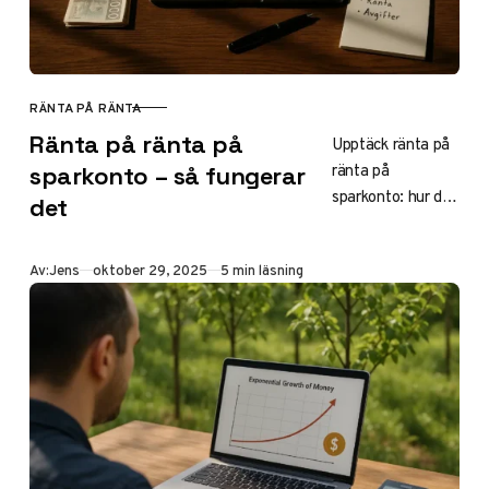
lång sikt.
RÄNTA PÅ RÄNTA
KATEGORI
Ränta på ränta på
Upptäck ränta på
ränta på
sparkonto – så fungerar
sparkonto: hur det
det
fungerar, beräkna
avkastning med
Publicerad
Av:
Jens
oktober 29, 2025
5 min läsning
formel och
kalkylator, skatt,
utbetalning och
bästa räntor 2025
som Morrow
Banks 4 %. Tryggt
sparande med
garanti för
maximal tillväxt.