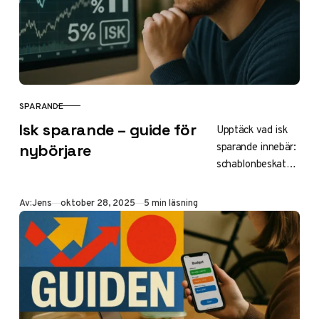
ISK – perfekt för
nybörjare som vill
investera etiskt i
Sverige.
SPARANDE
KATEGORI
Isk sparande – guide för
Upptäck vad isk
sparande innebär:
nybörjare
schablonbeskattat
konto för aktier
och fonder med
Publicerad
Av:
Jens
oktober 28, 2025
5 min läsning
låg skatt 2025.
Fördelar,
nackdelar, steg-
för-steg för att
starta och
jämförelse med
AF. Perfekt för