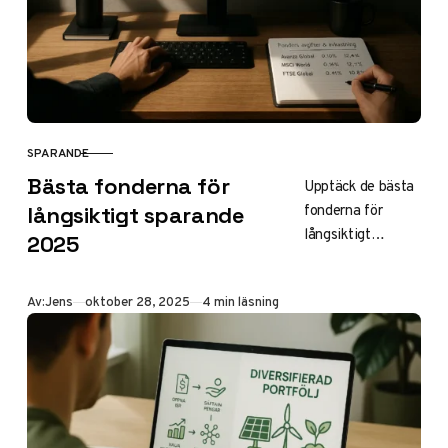
tidigt för
finansiell frihet!
SPARANDE
KATEGORI
Bästa fonderna för
Upptäck de bästa
fonderna för
långsiktigt sparande
långsiktigt
2025
sparande som
Avanza Global och
Publicerad
Av:
Jens
oktober 28, 2025
4 min läsning
Länsförsäkringar
Global Index med
låga avgifter och
45–53%
avkastning på fem
år. Lär dig