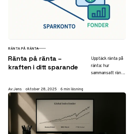
formeln, exempel
och tips för
maximal
avkastning i ISK.
RÄNTA PÅ RÄNTA
KATEGORI
Ränta på ränta –
Upptäck ränta på
ränta: hur
kraften i ditt sparande
sammansatt ränta
skapar
exponentiell
Publicerad
Av:
Jens
oktober 28, 2025
6 min läsning
tillväxt för ditt
sparande. Jämför
sparkonto med
fonder, skattetips
och kalkylatorer
för 2025. Börja