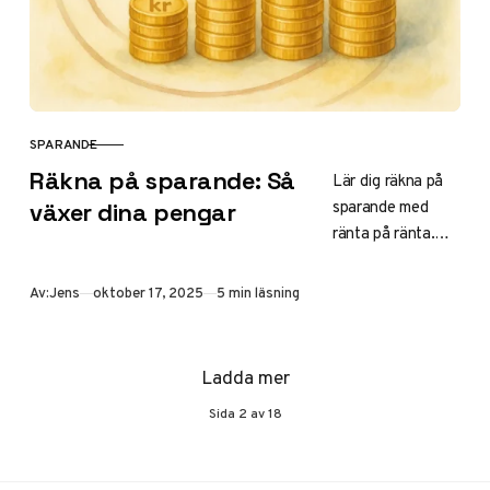
SPARANDE
KATEGORI
Räkna på sparande: Så
Lär dig räkna på
sparande med
växer dina pengar
ränta på ränta.
Upptäck steg-för-
steg-guider,
Publicerad
Av:
Jens
oktober 17, 2025
5 min läsning
formler, svenska
bankexempel och
kalkylatorer för
Ladda mer
realistiska
Sida
2
av
18
beräkningar. Börja
planera ditt
långsiktiga