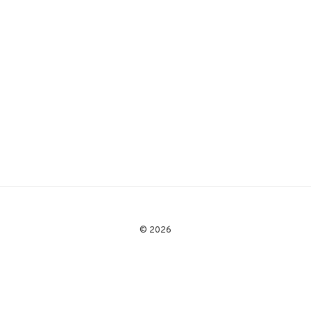
© 2026