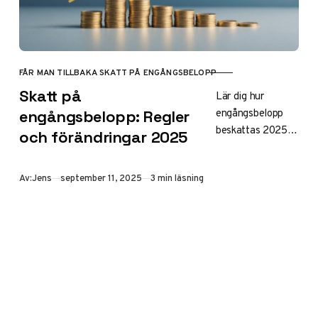
FÅR MAN TILLBAKA SKATT PÅ ENGÅNGSBELOPP
KATEGORI
Skatt på
Lär dig hur
engångsbelopp
engångsbelopp: Regler
beskattas 2025
och förändringar 2025
med nya
skatteregler,
Publicerad
Av:
Jens
september 11, 2025
3 min läsning
skattetabeller och
strategier för att
minimera skatten
på bonus,
avgångsvederlag
och andra
engångsutbetalni
ngar.