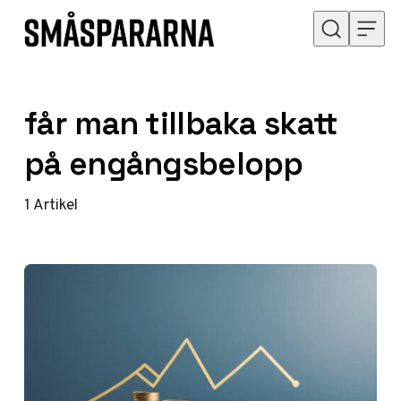
Hoppa till innehåll
får man tillbaka skatt
på engångsbelopp
1
Artikel