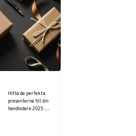
Hitta de perfekta
presenterna till din
handledare 2025 –
personliga,
praktiska och
trendiga gåvor för