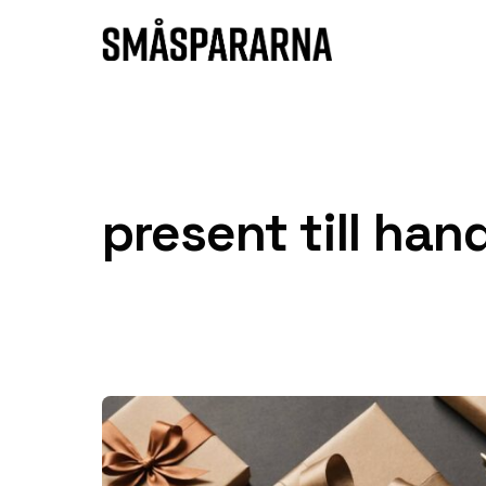
Hoppa till innehåll
present till han