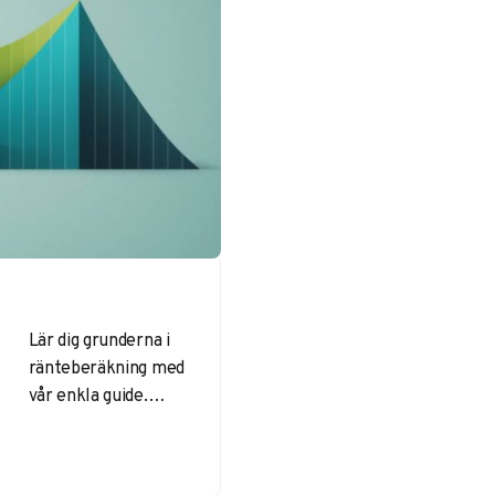
Lär dig grunderna i
ränteberäkning med
vår enkla guide.
Hitta praktiska tips
för både sparande
och lån, samt