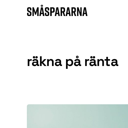
Hoppa till innehåll
räkna på ränta