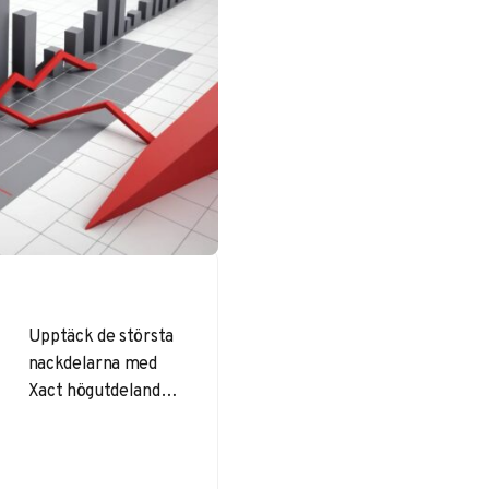
Upptäck de största
nackdelarna med
Xact högutdelande.
En omfattande
analys av risker,
avgifter och