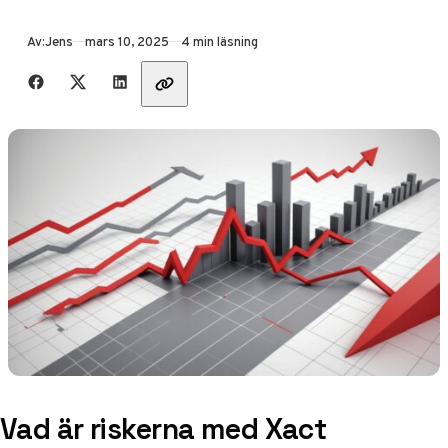
Publicerad
Av:
Jens
mars 10, 2025
4 min läsning
Dela med vänner
Vad är riskerna med Xact