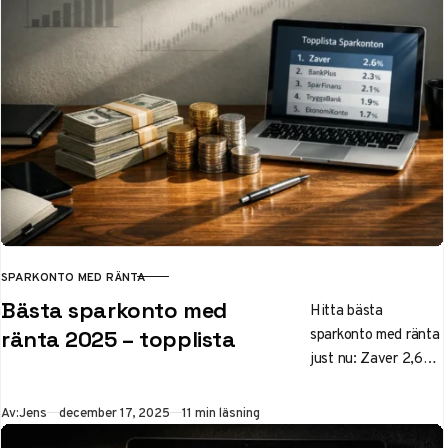
insättningsgaranti.
Så maxar du
avkastningen på
bufferten tryggt –
uppdaterade räntor
och tips här.
SPARKONTO MED RÄNTA
KATEGORI
Bästa sparkonto med
Hitta bästa
sparkonto med ränta
ränta 2025 – topplista
just nu: Zaver 2,6%,
SBAB och
Landshypotek 2,5%.
Publicerad
Av:
Jens
december 17, 2025
11 min läsning
Jämför flexibla