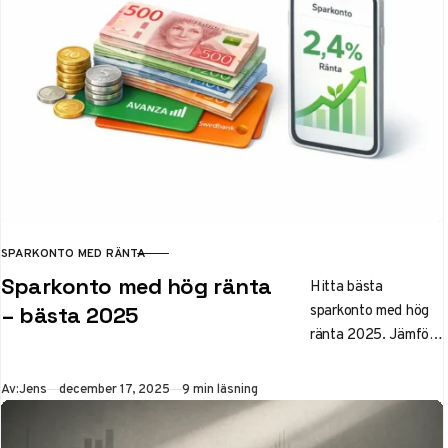
SPARKONTO MED RÄNTA
KATEGORI
Sparkonto med hög ränta
Hitta bästa
sparkonto med hög
– bästa 2025
ränta 2025. Jämför
Avanza, Swedbank
och fler med fria
Publicerad
Av:
Jens
december 17, 2025
9 min läsning
uttag, rörlig/fasts
ränta och