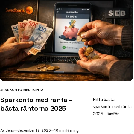
konton med
insättningsgaranti
upp till 1 050 000 kr.
Tips om ränta-på-
ränta, bindning och
vanliga misstag för
ditt buffertsparande.
SPARKONTO MED RÄNTA
KATEGORI
Sparkonto med ränta –
Hitta bästa
sparkonto med ränta
bästa räntorna 2025
2025. Jämför
Swedbank, SEB och
Nordea – upp till
Publicerad
Av:
Jens
december 17, 2025
10 min läsning