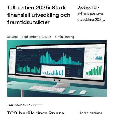
KATEGORI
TUI-aktien 2025: Stark
Upptäck TUI-
aktiens positiva
finansiell utveckling och
utveckling 2025
framtidsutsikter
med stabil kurs på
8 EUR, stark EPS-
Publicerad
Av:
Jens
september 17, 2025
4 min läsning
prognos på 1,26
EUR, digital
transformation
och geografisk
expansion som
driver fortsatt
tillväxt.
TCO-KALKYL EXCEL
KATEGORI
TCO beräkning: Spara
Lär dig beräkna