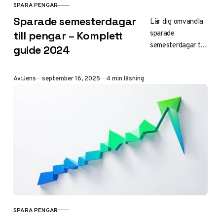
SPARA PENGAR
KATEGORI
Sparade semesterdagar
Lär dig omvandla
sparade
till pengar – Komplett
semesterdagar till
guide 2024
pengar 2024 –
när det är tillåtet,
Publicerad
Av:
Jens
september 16, 2025
4 min läsning
hur värdet
beräknas och vad
semesterlagen
säger om
ersättning istället
för ledighet.
SPARA PENGAR
KATEGORI