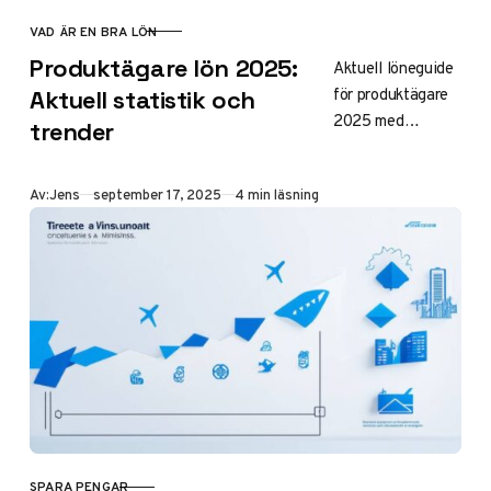
VAD ÄR EN BRA LÖN
KATEGORI
Produktägare lön 2025:
Aktuell löneguide
för produktägare
Aktuell statistik och
2025 med
trender
statistik för olika
erfarenhetsnivåer,
Publicerad
Av:
Jens
september 17, 2025
4 min läsning
branscher och
regioner i Sverige.
Se medellöner och
tips för maximal
lönepotential.
SPARA PENGAR