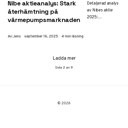
Nibe aktieanalys: Stark
Detaljerad analys
av Nibes aktie
återhämtning på
2025:
värmepumpsmarknaden
Marknadsåterhäm
tning, förbättrade
Publicerad
Av:
Jens
september 16, 2025
4 min läsning
marginaler och
positiva
tillväxtprognoser
Ladda mer
för
värmepumpsbrans
Sida
2
av
9
chen.
Investeringsmöjlig
heter i den gröna
omställningen.
© 2026