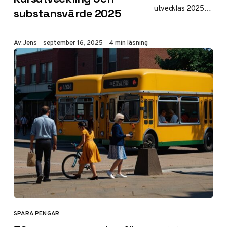
utvecklas 2025
substansvärde 2025
med aktuellt
substansvärde,
Publicerad
Av:
Jens
september 16, 2025
4 min läsning
kursutveckling och
jämförelse med
index. Analys av
portföljstrategin
och
framtidsutsikter
för
investmentbolage
t.
SPARA PENGAR
KATEGORI