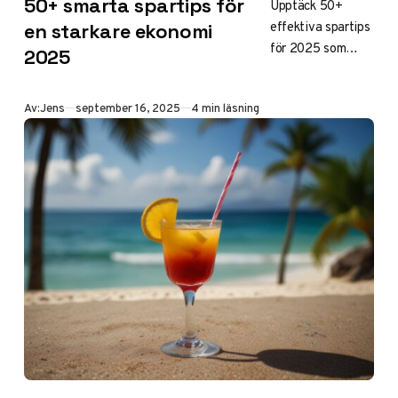
50+ smarta spartips för
Upptäck 50+
effektiva spartips
en starkare ekonomi
för 2025 som
2025
hjälper dig spara
tusenlappar
Publicerad
Av:
Jens
september 16, 2025
4 min läsning
genom smarta
vardagsrutiner,
shoppingstrategie
r och
energibesparingar
– utan stora
uppoffringar.