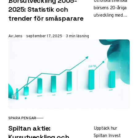
Börsutveckling 2005-
Utforska svenska
börsens 20-åriga
2025: Statistik och
utveckling med
trender för småsparare
avkastningsstatist
ik, trender och
Publicerad
Av:
Jens
september 17, 2025
3 min läsning
konkreta
strategier för
småsparare. Lär
dig hantera
marknadssvängnin
gar och maximera
dina investeringar
2025.
SPARA PENGAR
KATEGORI
Spiltan aktie:
Upptäck hur
Spiltan Invest
Kursutveckling och