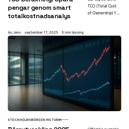
TCO (Total Cost
pengar genom smart
of Ownership) för
totalkostnadsanalys
smartare
investeringar. Vår
Publicerad
Av:
Jens
september 17, 2025
5 min läsning
guide visar hur du
analyserar alla
kostnader under
en produkts
livscykel med
Excel-mallar och
branschexempel.
STOCKHOLMSBÖRSEN HISTORIK
KATEGORI