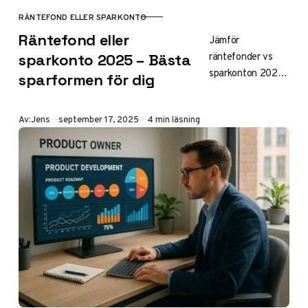
RÄNTEFOND ELLER SPARKONTO
KATEGORI
Räntefond eller
Jämför
räntefonder vs
sparkonto 2025 – Bästa
sparkonton 2025:
sparformen för dig
Maximera
avkastningen med
Publicerad
Av:
Jens
september 17, 2025
4 min läsning
rätt sparform
utifrån riskprofil,
tidshorisont och
Riksbankens
räntesänkningar.
Upp till 5,5%
ränta möjlig.