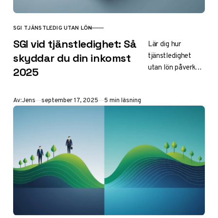
SGI TJÄNSTLEDIG UTAN LÖN
KATEGORI
SGI vid tjänstledighet: Så
Lär dig hur
tjänstledighet
skyddar du din inkomst
utan lön påverkar
2025
din
sjukpenninggrund
Publicerad
Av:
Jens
september 17, 2025
5 min läsning
ande inkomst
(SGI) 2025, vilka
regler som gäller
och hur du
skyddar din
ekonomi under
ledigheten.