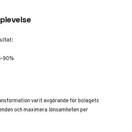
plevelse
ultat:
85-90%
i
ransformation varit avgörande för bolagets
eenden och maximera lönsamheten per