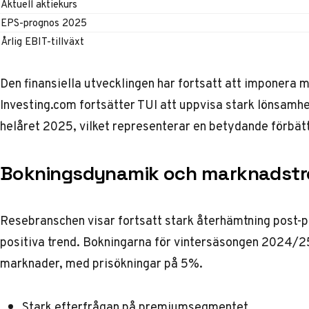
Aktuell aktiekurs
EPS-prognos 2025
Årlig EBIT-tillväxt
Den finansiella utvecklingen har fortsatt att imponera m
Investing.com
fortsätter TUI att uppvisa stark lönsamh
helåret 2025, vilket representerar en betydande förbät
Bokningsdynamik och marknadstr
Resebranschen visar fortsatt stark återhämtning post-p
positiva trend. Bokningarna för vintersäsongen 2024/25
marknader, med prisökningar på 5%.
Stark efterfrågan på premiumsegmentet