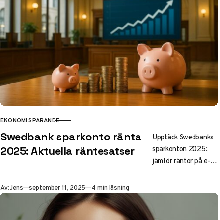
EKONOMI SPARANDE
KATEGORI
Swedbank sparkonto ränta
Upptäck Swedbanks
sparkonton 2025:
2025: Aktuella räntesatser
jämför räntor på e-
sparkonto (1,55%)
och fasträntekonto
Publicerad
Av:
Jens
september 11, 2025
4 min läsning
(2,40%). Få
strategier för bättre
avkastning och tips