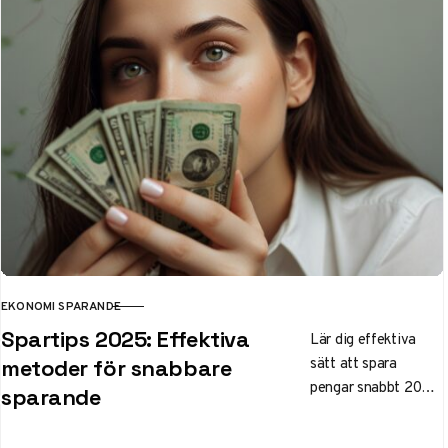
för smart sparande i
rådande ränteläge.
EKONOMI SPARANDE
KATEGORI
Spartips 2025: Effektiva
Lär dig effektiva
sätt att spara
metoder för snabbare
pengar snabbt 2025
sparande
med konkreta
spartips för