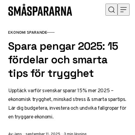
Hoppa till innehåll
EKONOMI SPARANDE
KATEGORI
Spara pengar 2025: 15
fördelar och smarta
tips för trygghet
Upptäck varför svenskar sparar 15% mer 2025 –
ekonomisk trygghet, minskad stress & smarta spartips.
Lär dig budgetera, investera och undvika fallgropar för
en tryggare ekonomi.
Publicerad
Av:
Jens
september 11, 2025
3 min läsning