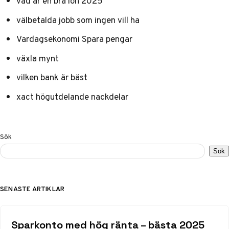
vad är en bra lön 2025
välbetalda jobb som ingen vill ha
Vardagsekonomi Spara pengar
växla mynt
vilken bank är bäst
xact högutdelande nackdelar
Sök
Sök
SENASTE ARTIKLAR
Sparkonto med hög ränta – bästa 2025