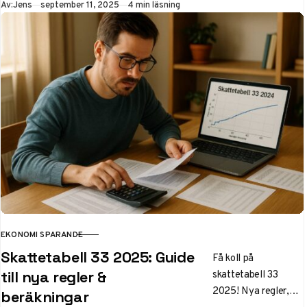
Publicerad
Av:
Jens
september 11, 2025
4 min läsning
vardagen. Utnyttja
skattesänkningar
och lägre räntor för
att förbättra din
ekonomi och bygga
buffert.
EKONOMI SPARANDE
KATEGORI
Skattetabell 33 2025: Guide
Få koll på
skattetabell 33
till nya regler &
2025! Nya regler,
beräkningar
sänkta skatter och