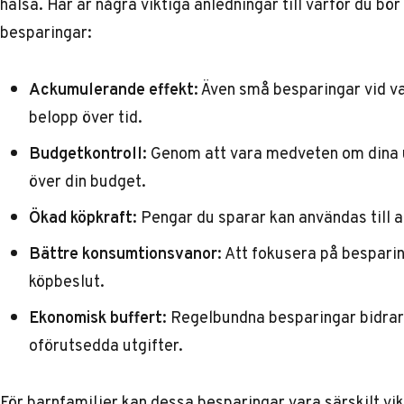
hälsa. Här är några viktiga anledningar till varför du b
besparingar:
Ackumulerande effekt:
Även små besparingar vid va
belopp över tid.
Budgetkontroll:
Genom att vara medveten om dina utg
över din budget.
Ökad köpkraft:
Pengar du sparar kan användas till a
Bättre konsumtionsvanor:
Att fokusera på bespari
köpbeslut.
Ekonomisk buffert:
Regelbundna besparingar bidrar t
oförutsedda utgifter.
För barnfamiljer kan dessa besparingar vara särskilt vik