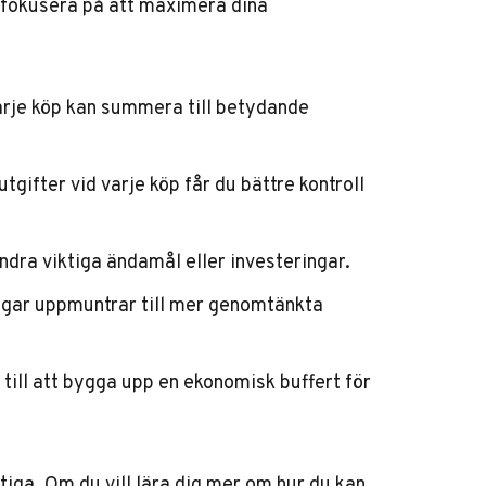
ör fokusera på att maximera dina
rje köp kan summera till betydande
ifter vid varje köp får du bättre kontroll
ndra viktiga ändamål eller investeringar.
ngar uppmuntrar till mer genomtänkta
ill att bygga upp en ekonomisk buffert för
tiga. Om du vill lära dig mer om hur du kan