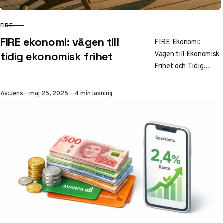
FIRE
KATEGORI
FIRE ekonomi: vägen till
FIRE Ekonomi:
Vägen till Ekonomisk
tidig ekonomisk frihet
Frihet och Tidig
Pension Drömmer du
om att sluta jobba
Publicerad
Av:
Jens
maj 25, 2025
4 min läsning
före 65? Du är
inte…