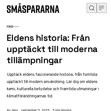
Hoppa till innehåll
FIRE
KATEGORI
Eldens historia: Från
upptäckt till moderna
tillämpningar
Upptäck eldens fascinerande historia, från forntida
upptäckt till modern användning. Lär dig om eldens
kemi, kulturella betydelse och framtida utmaningar i
klimatförändringarnas tid.
Publicerad
Av:
Jens
september 11, 2025
5 min läsning