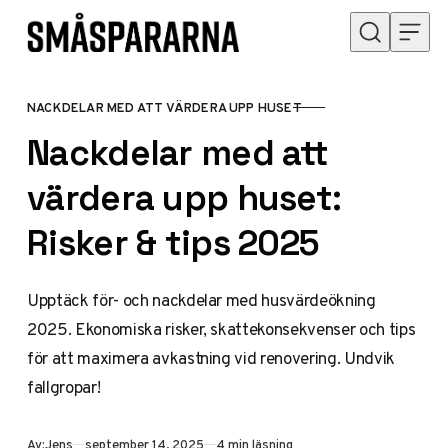
Hoppa till innehåll
NACKDELAR MED ATT VÄRDERA UPP HUSET
KATEGORI
Nackdelar med att
värdera upp huset:
Risker & tips 2025
Upptäck för- och nackdelar med husvärdeökning
2025. Ekonomiska risker, skattekonsekvenser och tips
för att maximera avkastning vid renovering. Undvik
fallgropar!
Publicerad
Av:
Jens
september 14, 2025
4 min läsning