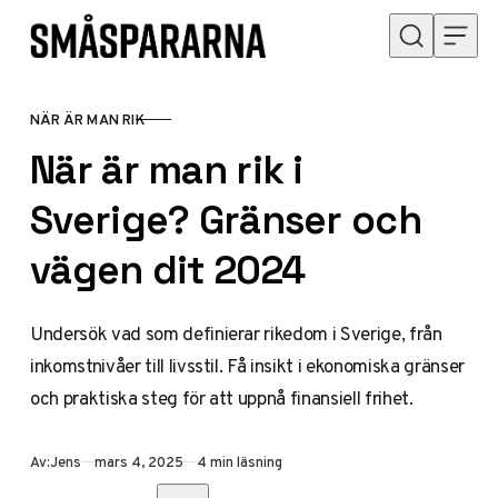
Hoppa till innehåll
NÄR ÄR MAN RIK
KATEGORI
När är man rik i
Sverige? Gränser och
vägen dit 2024
Undersök vad som definierar rikedom i Sverige, från
inkomstnivåer till livsstil. Få insikt i ekonomiska gränser
och praktiska steg för att uppnå finansiell frihet.
Publicerad
Av:
Jens
mars 4, 2025
4 min läsning
Dela med vänner