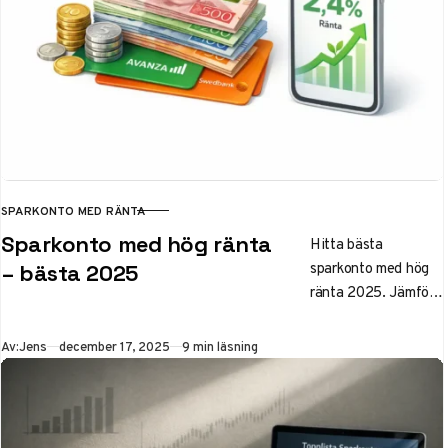
SPARKONTO MED RÄNTA
KATEGORI
Sparkonto med hög ränta
Hitta bästa
sparkonto med hög
– bästa 2025
ränta 2025. Jämför
Avanza, Swedbank
och fler med fria
Publicerad
Av:
Jens
december 17, 2025
9 min läsning
uttag, rörlig/fasts
ränta och
insättningsgaranti.
Så maxar du