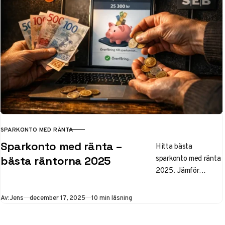
upp till 1 050 000 kr.
Tips om ränta-på-
ränta, bindning och
vanliga misstag för
ditt buffertsparande.
SPARKONTO MED RÄNTA
KATEGORI
Sparkonto med ränta –
Hitta bästa
sparkonto med ränta
bästa räntorna 2025
2025. Jämför
Swedbank, SEB och
Nordea – upp till
Publicerad
Av:
Jens
december 17, 2025
10 min läsning
3,5% ränta,
insättningsgaranti