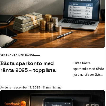
avkastningen på
bufferten tryggt –
uppdaterade räntor
och tips här.
SPARKONTO MED RÄNTA
KATEGORI
Bästa sparkonto med
Hitta bästa
sparkonto med ränta
ränta 2025 – topplista
just nu: Zaver 2,6%,
SBAB och
Landshypotek 2,5%.
Publicerad
Av:
Jens
december 17, 2025
11 min läsning
Jämför flexibla
konton med
insättningsgaranti