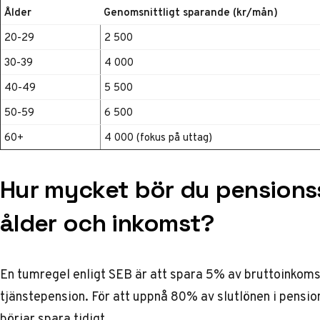
Ålder
Genomsnittligt sparande (kr/mån)
20-29
2 500
30-39
4 000
40-49
5 500
50-59
6 500
60+
4 000 (fokus på uttag)
Hur mycket bör du pensions
ålder och inkomst?
En tumregel enligt
SEB
är att spara 5% av bruttoinkomst
tjänstepension. För att uppnå 80% av slutlönen i pens
börjar spara tidigt.