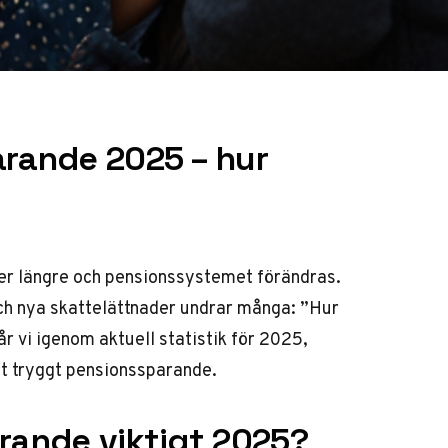
arande 2025 – hur
ever längre och pensionssystemet förändras.
ch nya skattelättnader undrar många: ”Hur
 vi igenom aktuell statistik för 2025,
tt tryggt pensionssparande.
arande viktigt 2025?