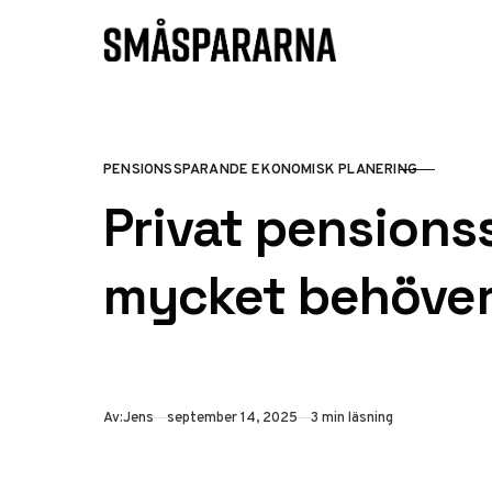
Hoppa till innehåll
PENSIONSSPARANDE EKONOMISK PLANERING
KATEGORI
Privat pensions
mycket behöver
Publicerad
Av:
Jens
september 14, 2025
3 min läsning