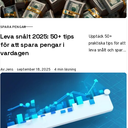
SPARA PENGAR
KATEGORI
Leva snålt 2025: 50+ tips
Upptäck 50+
praktiska tips för att
för att spara pengar i
leva snålt och spara
vardagen
pengar 2025.
Maximera din
Publicerad
Av:
Jens
september 18, 2025
4 min läsning
ekonomi med
skattesänkningar,
smarta digitala
verktyg och
effektiva
vardagsstrategier.