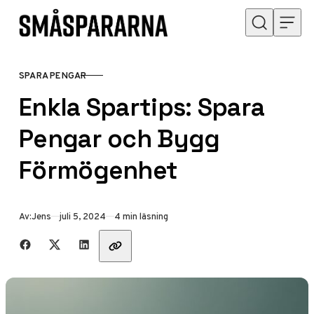
Hoppa till innehåll
SPARA PENGAR
KATEGORI
Enkla Spartips: Spara
Pengar och Bygg
Förmögenhet
Publicerad
Av:
Jens
juli 5, 2024
4 min läsning
Dela med vänner