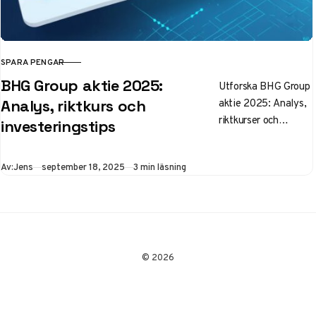
SPARA PENGAR
KATEGORI
BHG Group aktie 2025:
Utforska BHG Group
aktie 2025: Analys,
Analys, riktkurs och
riktkurser och
investeringstips
prognoser. Potential
för 30-40% uppgång
Publicerad
Av:
Jens
september 18, 2025
3 min läsning
enligt SEB och
Carnegie. Aktuella
trender och
investeringstips.
© 2026