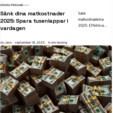
SPARA PENGAR
KATEGORI
Sänk dina matkostnader
Sänk
matkostnaderna
2025: Spara tusenlappar i
2025: Effektiva
vardagen
strategier för att
spara tusenlappar på
Publicerad
Av:
Jens
september 18, 2025
4 min läsning
mat utan att
kompromissa med
kvalitet.
Momssänkning och
smarta tips för alla
hushållstyper.