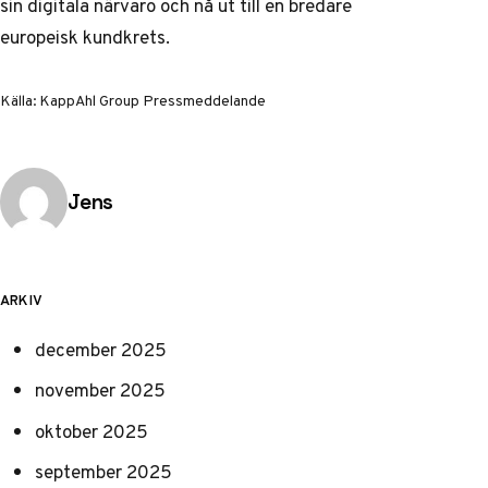
sin digitala närvaro och nå ut till en bredare
europeisk kundkrets.
Källa:
KappAhl Group Pressmeddelande
Publicerad av
Jens
ARKIV
december 2025
november 2025
oktober 2025
september 2025