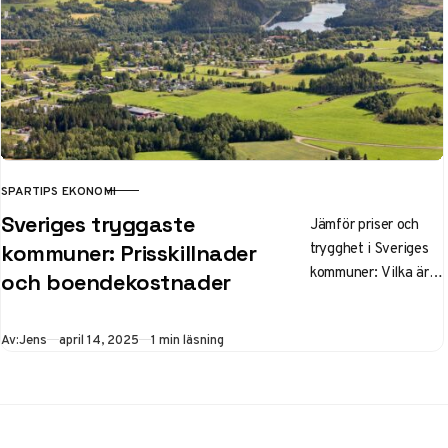
av hjärtstartare och
HLR-utbildning.
SPARTIPS EKONOMI
KATEGORI
Sveriges tryggaste
Jämför priser och
trygghet i Sveriges
kommuner: Prisskillnader
kommuner: Vilka är
och boendekostnader
de säkraste
bostadsorterna och
Publicerad
Av:
Jens
april 14, 2025
1 min läsning
vad kostar det att bo
där? Få insikter om
bostadspriser och
brottsnivåer i
landets tryggaste