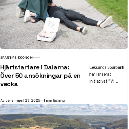
visar satsningar på
e-handel och
logistik, trots något
lägre rörelseresultat.
SPARTIPS EKONOMI
KATEGORI
Hjärtstartare i Dalarna:
Leksands Sparbank
har lanserat
Över 50 ansökningar på en
initiativet ”Vi
vecka
hjärtsäkrar Dalarna”
med över 50
Publicerad
Av:
Jens
april 23, 2025
1 min läsning
ansökningar på en
vecka och målet att
öka tryggheten
genom utplacering