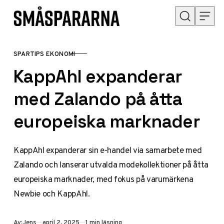
Hoppa till innehåll
SPARTIPS EKONOMI
KATEGORI
KappAhl expanderar
med Zalando på åtta
europeiska marknader
KappAhl expanderar sin e-handel via samarbete med
Zalando och lanserar utvalda modekollektioner på åtta
europeiska marknader, med fokus på varumärkena
Newbie och KappAhl.
Publicerad
Av:
Jens
april 2, 2025
1 min läsning