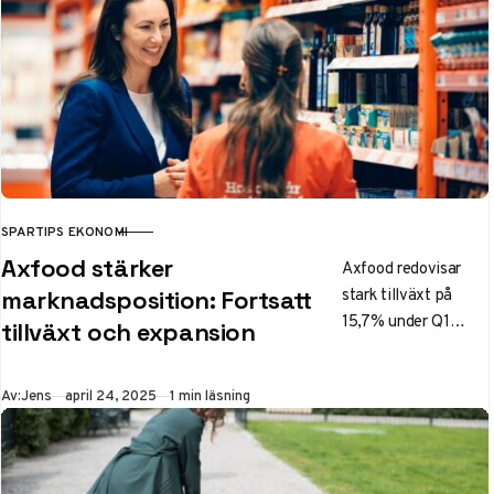
SPARTIPS EKONOMI
KATEGORI
Axfood stärker
Axfood redovisar
stark tillväxt på
marknadsposition: Fortsatt
15,7% under Q1
tillväxt och expansion
2024, med ökade
marknadsandelar och
Publicerad
Av:
Jens
april 24, 2025
1 min läsning
framgångsrika
kärnverksamheter
som Willys och
Hemköp. Rapporten