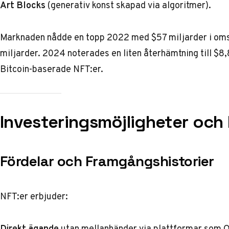
Art Blocks
(generativ konst skapad via algoritmer).
Marknaden nådde en topp 2022 med $57 miljarder i oms
miljarder. 2024 noterades en liten återhämtning till $8,
Bitcoin-baserade NFT:er.
Investeringsmöjligheter och 
Fördelar och Framgångshistorier
NFT:er erbjuder:
Direkt ägande
utan mellanhänder via plattformar som O