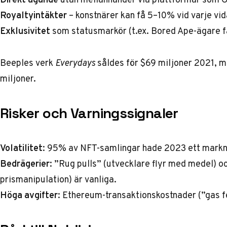
Royaltyintäkter
– konstnärer kan få 5–10% vid varje vid
Exklusivitet
som statusmarkör (t.ex. Bored Ape-ägare får
Beeples verk
Everydays
såldes för $69 miljoner 2021,
miljoner.
Risker och Varningssignaler
Volatilitet
: 95% av NFT-samlingar hade 2023 ett markn
Bedrägerier
: ”Rug pulls” (utvecklare flyr med medel) o
prismanipulation) är vanliga.
Höga avgifter
: Ethereum-transaktionskostnader (”gas fe