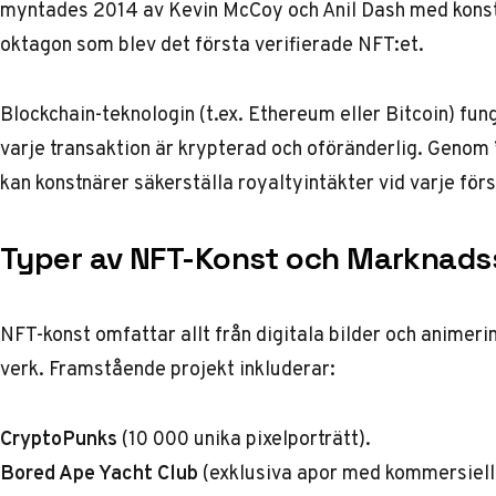
myntades 2014 av Kevin McCoy och Anil Dash med kons
oktagon som blev det första verifierade NFT:et.
Blockchain-teknologin (t.ex. Ethereum eller Bitcoin) fun
varje transaktion är krypterad och oföränderlig. Genom
kan konstnärer säkerställa royaltyintäkter vid varje förs
Typer av NFT-Konst och Marknadss
NFT-konst omfattar allt från digitala bilder och animerin
verk. Framstående projekt inkluderar:
CryptoPunks
(10 000 unika pixelporträtt).
Bored Ape Yacht Club
(exklusiva apor med kommersiella