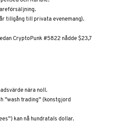
areförsäljning.
 tillgång till privata evenemang).
 medan CryptoPunk #5822 nådde $23,7
adsvärde nära noll.
ch ”wash trading” (konstgjord
es”) kan nå hundratals dollar.